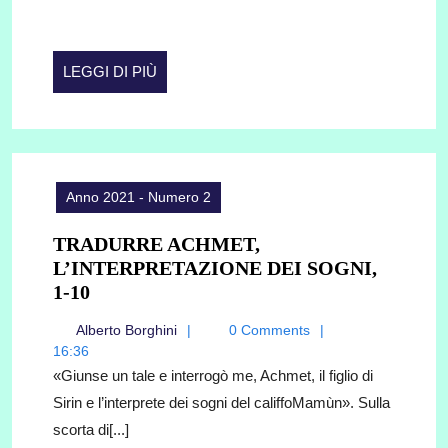
LEGGI
LEGGI DI PIÙ
DI
PIÙ
Anno 2021 - Numero 2
TRADURRE ACHMET,
L’INTERPRETAZIONE DEI SOGNI,
TRADURRE
1-10
ACHMET,
Alberto
Alberto Borghini
0 Comments
L’INTERPRETAZIONE
Borghini
16:36
DEI
«Giunse un tale e interrogò me, Achmet, il figlio di
SOGNI,
Sirin e l’interprete dei sogni del califfoMamùn». Sulla
1-
scorta di[...]
10