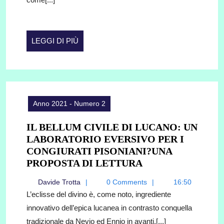
DETRANSMISIÓN
DE
LOS
CUENTOS
LEGGI
LEGGI DI PIÙ
POPULARE
DI
PIÙ
Anno 2021 - Numero 2
IL BELLUM CIVILE DI LUCANO: UN
LABORATORIO EVERSIVO PER I
CONGIURATI PISONIANI?UNA
IL
PROPOSTA DI LETTURA
BELLUM
Davide
Davide Trotta
0 Comments
16:50
CIVILE
Trotta
L’eclisse del divino è, come noto, ingrediente
DI
innovativo dell’epica lucanea in contrasto conquella
LUCANO:
tradizionale da Nevio ed Ennio in avanti,[...]
UN