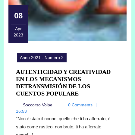
08
Apr
2023
08/04/2023
Anno 2021 - Numero 2
AUTENTICIDAD Y CREATIVIDAD
EN LOS MECANISMOS
DETRANSMISIÓN DE LOS
AUTENTICIDAD
CUENTOS POPULARE
Y
Soccorso
Soccorso Volpe
0 Comments
CREATIVIDAD
Volpe
16:53
EN
“Non è stato il nonno, quello che ti ha afferrato, è
LOS
stato come rustico, non bruto, ti ha afferrato
MECANISMOS
come[...]