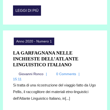
ITINERARI
TRA
LEGGI
LEGGI DI PIÙ
FILOSOFIA
DI
E
PIÙ
GNOSTICI
Anno 2020 - Numero 1
LA GARFAGNANA NELLE
INCHIESTE DELL’ATLANTE
LA
LINGUISTICO ITALIANO
GARFAGNANA
Giovanni
Giovanni Ronco
0 Comments
NELLE
Ronco
15:11
INCHIESTE
Si tratta di una ricostruzione del viaggio fatto da Ugo
DELL’ATLANTE
Pellis, il raccoglitore dei materiali etno-linguistici
LINGUISTICO
dell’Atlante Linguistico Italiano, in[...]
ITALIANO