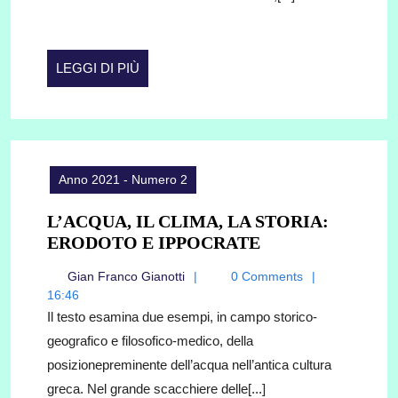
LABORATORIO
EVERSIVO
PER
LEGGI
LEGGI DI PIÙ
I
DI
CONGIURATI
PIÙ
PISONIANI?
UNA
PROPOSTA
Anno 2021 - Numero 2
DI
LETTURA
L’ACQUA, IL CLIMA, LA STORIA:
L’ACQUA,
ERODOTO E IPPOCRATE
IL
Gian
Gian Franco Gianotti
0 Comments
CLIMA,
Franco
16:46
LA
Gianotti
Il testo esamina due esempi, in campo storico-
STORIA:
geografico e filosofico-medico, della
ERODOTO
posizionepreminente dell’acqua nell’antica cultura
E
greca. Nel grande scacchiere delle[...]
IPPOCRATE