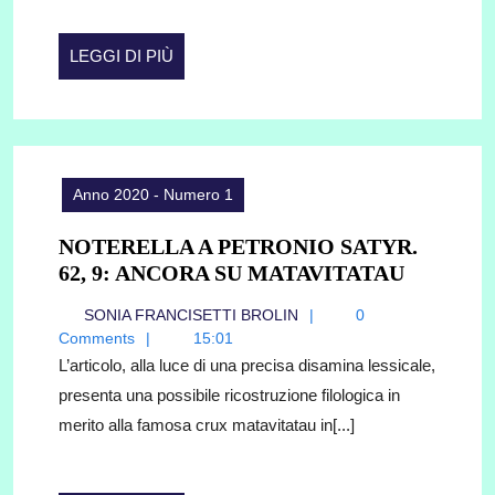
UNO
STUDIO
LEGGI
LEGGI DI PIÙ
COMPARATI
DI
TRA
PIÙ
LE
VALLATE
LADINE
Anno 2020 - Numero 1
E
IL
NOTERELLA A PETRONIO SATYR.
PORTOGALL
NOTERE
62, 9: ANCORA SU MATAVITATAU
A
SONIA
SONIA FRANCISETTI BROLIN
0
PETRON
FRANCISETTI
Comments
15:01
SATYR.
BROLIN
L’articolo, alla luce di una precisa disamina lessicale,
62,
presenta una possibile ricostruzione filologica in
9:
merito alla famosa crux matavitatau in[...]
ANCOR
SU
MATAVI