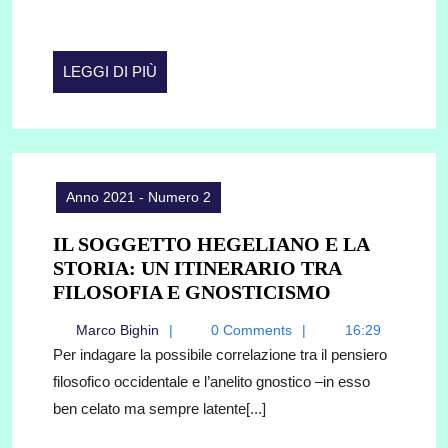
PROSPETTIVA
SEMIOTICA
PEIRCEANA
LEGGI
LEGGI DI PIÙ
DI
PIÙ
Anno 2021 - Numero 2
IL SOGGETTO HEGELIANO E LA
STORIA: UN ITINERARIO TRA
IL
FILOSOFIA E GNOSTICISMO
SOGGETTO
Marco
Marco Bighin
0 Comments
16:29
HEGELIAN
Bighin
Per indagare la possibile correlazione tra il pensiero
E
filosofico occidentale e l’anelito gnostico –in esso
LA
ben celato ma sempre latente[...]
STORIA:
UN