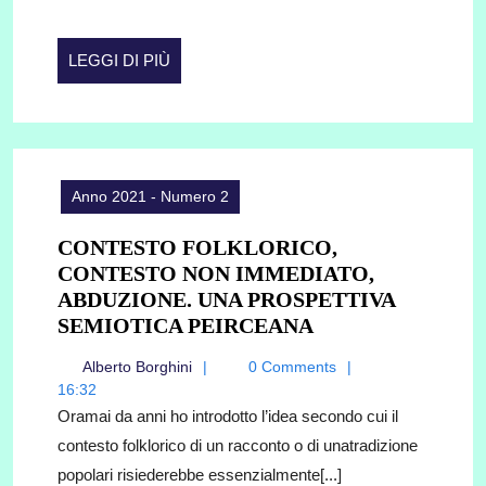
LEGGI
LEGGI DI PIÙ
DI
PIÙ
Anno 2021 - Numero 2
CONTESTO FOLKLORICO,
CONTESTO NON IMMEDIATO,
ABDUZIONE. UNA PROSPETTIVA
CONTESTO
SEMIOTICA PEIRCEANA
FOLKLORICO,
Alberto
Alberto Borghini
0 Comments
CONTESTO
Borghini
16:32
NON
Oramai da anni ho introdotto l’idea secondo cui il
IMMEDIATO,
contesto folklorico di un racconto o di unatradizione
ABDUZIONE.
popolari risiederebbe essenzialmente[...]
UNA