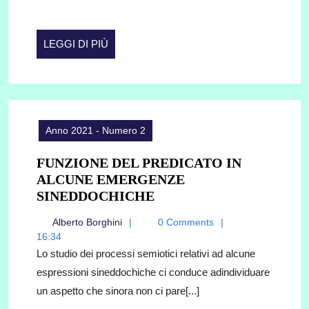
LEGGI
LEGGI DI PIÙ
DI
PIÙ
Anno 2021 - Numero 2
FUNZIONE DEL PREDICATO IN
ALCUNE EMERGENZE
FUNZIONE
SINEDDOCHICHE
DEL
Alberto
Alberto Borghini
0 Comments
PREDICATO
Borghini
16:34
IN
Lo studio dei processi semiotici relativi ad alcune
ALCUNE
espressioni sineddochiche ci conduce adindividuare
EMERGENZE
un aspetto che sinora non ci pare[...]
SINEDDOCHICHE